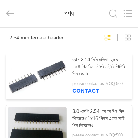
Shenzhen
Sinrui
Technology
পণ্য
Co.,
Ltd..
All
Rights
Reserved.
বাড়ি
2 54 mm female header
পণ্য
ব্রাস 2.54 মিমি মহিলা হেডার
1x8 পিন টিন স্ট্লেট স্ট্রেট পিসিবি
আমাদের
পিন হেডার
সম্পর্কে
please contact us MOQ:5000PCS
CONTACT
কারখানা
ভ্রমণ
3.0 এমপি 2.54 এমএম পিচ পিন
শিরোলেখ 1x16 পিনস একক সারি
পিন শিরোলেখ
মান
please contact us MOQ:5000PCS