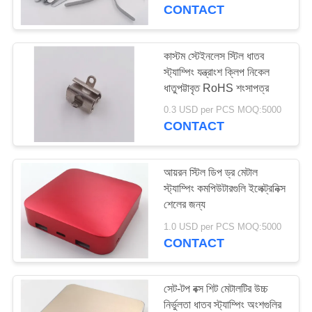
নিয়ন্ত্রণ
CONTACT
যোগাযোগ
কাস্টম স্টেইনলেস স্টিল ধাতব
15
স্ট্যাম্পিং যন্ত্রাংশ ক্লিপ নিকেল
করুন
ধাতুপট্টাবৃত RoHS শংসাপত্র
জলরোধী সহকারী সংযোগকারী
0.3 USD per PCS MOQ:5000
উদ্ধৃতির
CONTACT
জন্য
আবেদন
আয়রন স্টিল ডিপ ড্র মেটাল
স্ট্যাম্পিং কমপিউটারগুলি ইলেক্ট্রনিক্স
শেলের জন্য
17
সাইট
1.0 USD per PCS MOQ:5000
No input file
ম্যাপ
CONTACT
specified.
PRIVACY
সেট-টপ বক্স শিট মেটালটির উচ্চ
POLICY
নির্ভুলতা ধাতব স্ট্যাম্পিং অংশগুলির