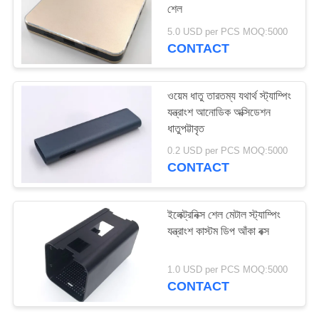
শেল
5.0 USD per PCS MOQ:5000
CONTACT
8
আরএফ কোক্সিয়াল কেবল
ওয়েম ধাতু তারতম্য যথার্থ স্ট্যাম্পিং
সমাবেশ
যন্ত্রাংশ আনোডিক অক্সিডেশন
ধাতুপট্টাবৃত
0.2 USD per PCS MOQ:5000
CONTACT
13
ইলেক্ট্রনিক্স শেল মেটাল স্ট্যাম্পিং
যন্ত্রাংশ কাস্টম ডিপ আঁকা বক্স
বৈদ্যুতিক ওয়্যার জোতা
1.0 USD per PCS MOQ:5000
CONTACT