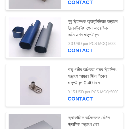
CONTACT
22
ব্লু স্ট্যাম্পড অ্যালুমিনিয়াম যন্ত্রাংশ
মহিলা শিরোনাম সংযোজক
ইলেকট্রনিক্স শেল আনোডিক
অক্সিডেশন ধাতুপট্টাবৃত
0.3 USD per PCS MOQ:5000
CONTACT
ধাতু গভীর অঙ্কিত ধাতব স্ট্যাম্পিং
36
যন্ত্রাংশ আয়রন স্টিল নিকেল
ধাতুপট্টাবৃত 0.40 মিমি
চৌম্বক পোগো সংযোগকারী
0.15 USD per PCS MOQ:5000
CONTACT
অ্যানোডিক অক্সিডেশন মেটাল
স্ট্যাম্পিং যন্ত্রাংশ শেল