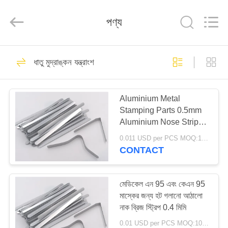
Shenzhen
Sinrui
Technology
পণ্য
Co.,
Ltd..
All
Rights
Reserved.
বাড়ি
45
ধাতু মুদ্রাঙ্কন যন্ত্রাংশ
আরএফ Coaxial
পণ্য
সংযোগকারী
Aluminium Metal
Stamping Parts 0.5mm
আমাদের
Aluminium Nose Strip
সম্পর্কে
For Facemaskfunction
0.011 USD per PCS MOQ:100000
gtElInit() {var lib = new
CONTACT
google.translate.TranslateServi
22
কারখানা
'bn', function () {});}
এসএমএ কোক্সিয়াল
ভ্রমণ
মেডিকেল এন 95 এবং কেএন 95
মাস্কের জন্য হট গলানো আঠালো
সংযোগকারী
নাক ব্রিজ স্ট্রিপ 0.4 মিমি
মান
0.01 USD per PCS MOQ:100000