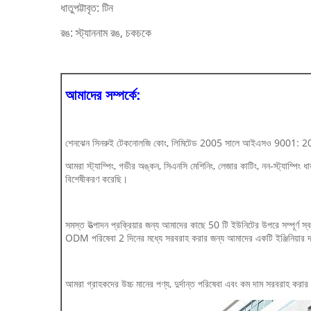
টিন
ধাতুপট্টাবৃত:
স্ট্যাননাম রঙ, চকচকে
রঙ:
আমাদের সম্পর্কে:
শেনঝেন সিনরুই টেকনোলজি কোং, লিমিটেড 2005 সালে আইএসও 9001: 2015 কোয়া
আমরা স্ট্যাম্পিং, গভীর অঙ্কন, সিএনসি মেশিনিং, লেজার কাটিং, নন-স্ট্যাম্পিং ধ
বিশেষীকরণ করেছি।
সমস্ত উত্পাদন প্রক্রিয়ার জন্য আমাদের কাছে 50 টি ইউনিটের উপরে সম্পূর্ণ স
ODM পরিষেবা 2 দিনের মধ্যে সরবরাহ করার জন্য আমাদের একটি ইঞ্জিনিয়ার দ
আমরা গ্রাহকদের উচ্চ মানের পণ্য, দুর্দান্ত পরিষেবা এবং কম দাম সরবরাহ করার 