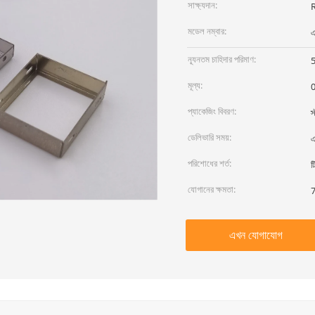
সাক্ষ্যদান:
মডেল নম্বার:
ন্যূনতম চাহিদার পরিমাণ:
মূল্য:
প্যাকেজিং বিবরণ:
স
ডেলিভারি সময়:
এ
পরিশোধের শর্ত:
ট
যোগানের ক্ষমতা:
7
এখন যোগাযোগ