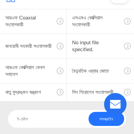
আরএফ Coaxial
এসএমএ কোক্সিয়াল
সংযোগকারী
সংযোগকারী
No input file
জলরোধী সহকারী সংযোগকারী
specified.
আরএফ কোক্সিয়াল কেবল
বৈদ্যুতিক ওয়্যার জোতা
সমাবেশ
ধাতু মুদ্রাঙ্কন যন্ত্রাংশ
পিন শিরোলেখ সংযোগকারী
সাবস্ক্রাইব