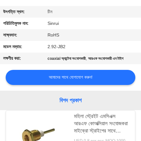
নিয়ন্ত্রণ
উৎপত্তি স্থল:
চীন
যোগাযোগ
পরিচিতিমুলক নাম:
Sinrui
করুন
সাক্ষ্যদান:
RoHS
মডেল নম্বার:
2.92-JB2
উদ্ধৃতির
লক্ষণীয় করা:
,
coaxial অ্যান্টেনা সংযোগকারী
আরএফ সংযোগকারী এন টাইপ
জন্য
আবেদন
আমাদের সাথে যোগাযোগ করুন!
সাইট
বিশদ প্রকাশ
ম্যাপ
মহিলা স্ট্রেইট এমসিএক্স
আরএফ কোঅক্সিয়াল সংযোজকরা
PRIVACY
মাইক্রো স্ট্রাইপের সাথে
POLICY
বাদামের মাউন্ট
USD 0.8 per pcs MOQ:1000 পিসি