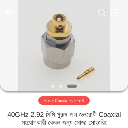
Shenzhen
Sinrui
Technology
Co.,
Ltd..
All
Rights
Reserved.
বাড়ি
পণ্য
আমাদের
সম্পর্কে
কারখানা
আরএফ Coaxial সংযোগকারী
ভ্রমণ
40GHz 2.92 মিমি পুরুষ জল জলরোধী Coaxial
মান
সংযোগকারী কেবল জন্য সোজা সোল্ডারিং