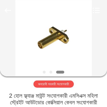
Shenzhen
Sinrui
Technology
Co.,
Ltd..
All
Rights
Reserved.
বাড়ি
পণ্য
আমাদের
সম্পর্কে
কারখানা
জলরোধী সহকারী সংযোগকারী
ভ্রমণ
2 হোল ফ্ল্যাঞ্জ মাউন্ট সংযোগকারী এমসিএক্স মহিলা
মান
স্ট্রেইট আউটডোর কোক্সিয়াল কেবল সংযোগকারী