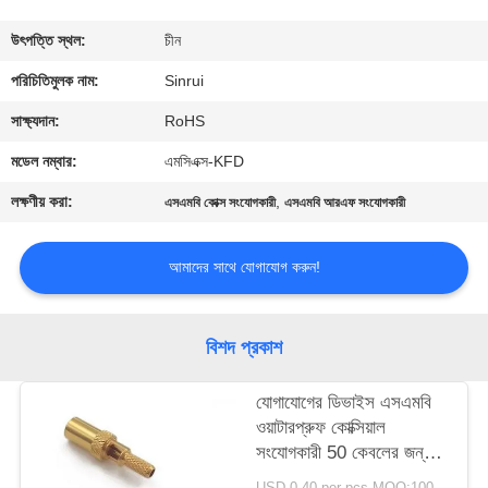
নিয়ন্ত্রণ
উৎপত্তি স্থল:
চীন
যোগাযোগ
পরিচিতিমুলক নাম:
Sinrui
করুন
সাক্ষ্যদান:
RoHS
মডেল নম্বার:
এমসিএক্স-KFD
উদ্ধৃতির
লক্ষণীয় করা:
,
এসএমবি কোক্স সংযোগকারী
এসএমবি আরএফ সংযোগকারী
জন্য
আবেদন
আমাদের সাথে যোগাযোগ করুন!
সাইট
বিশদ প্রকাশ
ম্যাপ
যোগাযোগের ডিভাইস এসএমবি
ওয়াটারপ্রুফ কোক্সিয়াল
PRIVACY
সংযোগকারী 50 কেবলের জন্য
POLICY
ওহমস ক্রিম্প
USD 0.40 per pcs MOQ:1000 পিসি