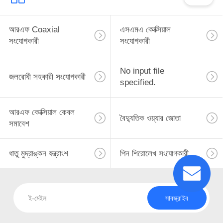
আরএফ Coaxial
এসএমএ কোক্সিয়াল
সংযোগকারী
সংযোগকারী
No input file
জলরোধী সহকারী সংযোগকারী
specified.
আরএফ কোক্সিয়াল কেবল
বৈদ্যুতিক ওয়্যার জোতা
সমাবেশ
ধাতু মুদ্রাঙ্কন যন্ত্রাংশ
পিন শিরোলেখ সংযোগকারী
সাবস্ক্রাইব