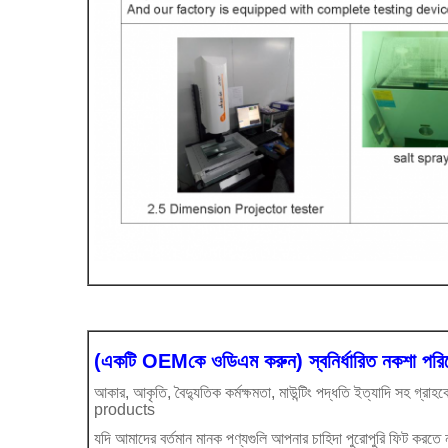
(একটি OEMকে ওডিএম করুন) স্বনির্ধারিত নকশা পরিষ
আকার, আকৃতি, বৈদ্যুতিক কর্মক্ষমতা, মাউন্টিং পদ্ধতি ইত্যাদি সহ গ্রাহক
products
যদি আমাদের বর্তমান মানক পণ্যগুলি আপনার চাহিদা পুরোপুরি ফিট করত