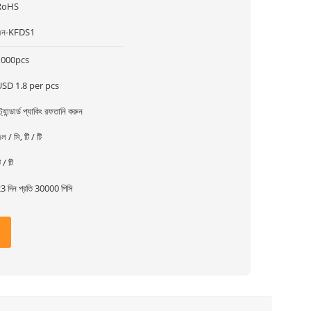
RoHS
এন-KFDS1
1000pcs
USD 1.8 per pcs
্ট্যান্ডার্ড প্যাকিং রফতানি করুন
ল / সি, টি / টি
ি / টি
3 দিন প্রতি 30000 পিসি