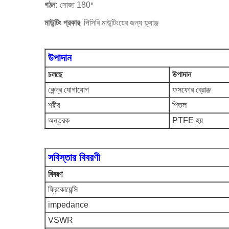
গঠন:
সোজা 180
°
পিসিবি মাউন্টিংয়ের জন্য ফ্ল্যাঞ্জ
মাউন্টিং প্রকার
:
উপাদান
চলছে
উপাদান
কেন্দ্র যোগাযোগ
ফসফোর ব্রোঞ্জ
শরীর
পিতল
অন্তরক
PTFE হয়
সবিস্তার বিবরণী
বিবরণ
ফ্রিকোয়েন্সি
impedance
VSWR