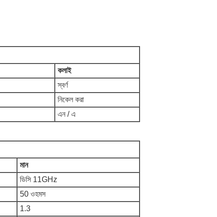
কলাই
স্বর্ণ
নিকেল করা
এন / এ
মান
ডিসি 11GHz
50 ওহমস
1.3