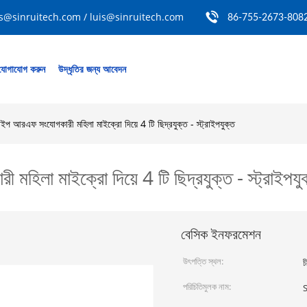
s@sinruitech.com / luis@sinruitech.com
86-755-2673-808
যোগাযোগ করুন
উদ্ধৃতির জন্য আবেদন
টাইপ আরএফ সংযোগকারী মহিলা মাইক্রো দিয়ে 4 টি ছিদ্রযুক্ত - স্ট্রাইপযুক্ত
মহিলা মাইক্রো দিয়ে 4 টি ছিদ্রযুক্ত - স্ট্রাইপযু
বেসিক ইনফরমেশন
উৎপত্তি স্থল:
চ
পরিচিতিমুলক নাম:
S