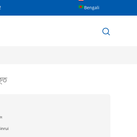
Bengali
2
ক্ত
ীন
inrui