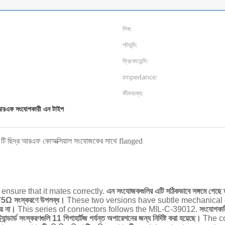
লিঙ্গ:
পটভূমি:
ফ্রিকোয়েন্সি:
impedance:
জীবনচক্র:
রএফ সংযোগকারী এন টাইপ
লা 4 টি ছিদ্র আরএফ কোঅক্সিয়াল সংযোজকের সাথে flanged
nsure that it mates correctly.
এন সংযোজকগুলির এটি সঠিকভাবে সঙ্গমে গেছে তা
75Ω সংস্করণে উপলব্ধ।
These two versions have subtle mechanical di
েয় না।
This series of connectors follows the MIL-C-39012.
সংযোগকার
্ট্যান্ডার্ড সংস্করণগুলি 11 গিগাহার্টজ পর্যন্ত অপারেশনের জন্য নির্দিষ্ট করা হয়েছে।
The co