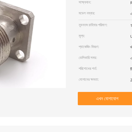
সাক্ষ্যদান:
মডেল নম্বার:
ন্যূনতম চাহিদার পরিমাণ:
মূল্য:
প্যাকেজিং বিবরণ:
স
ডেলিভারি সময়:
এ
পরিশোধের শর্ত:
ট
যোগানের ক্ষমতা:
2
এখন যোগাযোগ