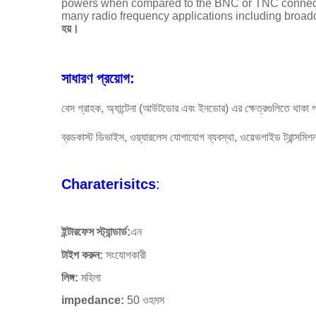
powers when compared to the BNC or TNC connec
many radio frequency applications including broa
হয়।
সাধারণ প্রয়োগ:
বেস গ্রাহক, অ্যান্টেনা (আউটডোর এবং ইনডোর) এর ক্ষেত্রগুলিতে থাকা 
ব্রডকাস্ট ডিভাইস, ওয়্যারলেস যোগাযোগ ব্যবস্থা, ওয়েভগাইড ট্রান্সমিশন
Charaterisitcs
:
ইন্টারফেস স্ট্যান্ডার্ড:
এন
টাইপ করুন:
সংযোগকারী
লিঙ্গ:
মহিলা
impedance:
50 ওহমস