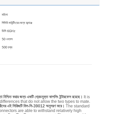
মহিলা
পিসিবি মাউন্টিংয়ের জন্য ফ্ল্যাঞ্জ
ডিসি 6GHz
50 ওহমস
500 চক্র
 নিশ্চিত করার জন্য একটি থ্রেডযুক্ত কাপলিং ইন্টারফেস রয়েছে।
It is
fferences that do not allow the two types to mate.
ীদের এই সিরিজটি মিল-সি-39012 অনুসরণ করে।
The standard
nnectors are able to withstand relatively high