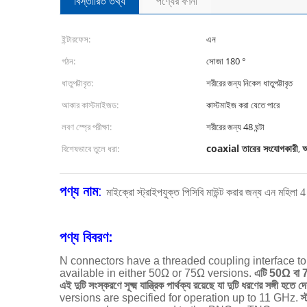
বিস্তারিত তথ্য
পণ্যের বর্ণনা
ইন্টারফেস:
এন
গঠন:
সোজা 180 °
ধাতুপট্টাবৃত:
শরীরের জন্য নিকেল ধাতুপট্টাবৃত
আকার কাস্টমাইজড:
কাস্টমাইজ করা যেতে পারে
লবণ স্প্রে পরীক্ষা:
শরীরের জন্য 48 ঘন্টা
coaxial তারের সংযোগকারী
আ
বিশেষভাবে তুলে ধরা:
,
পণ্য নাম
:
মাইক্রো স্ট্রাইপযুক্ত পিসিবি মাউন্ট করার জন্য এন মহি
পণ্য বিবরণ:
N connectors have a threaded coupling interface to e
available in either 50Ω or 75Ω versions.
এটি 50Ω বা 
এই দুটি সংস্করণে সূক্ষ্ম যান্ত্রিক পার্থক্য রয়েছে যা দুটি ধরণের সঙ্গী হতে দ
versions are specified for operation up to 11 GHz.
স