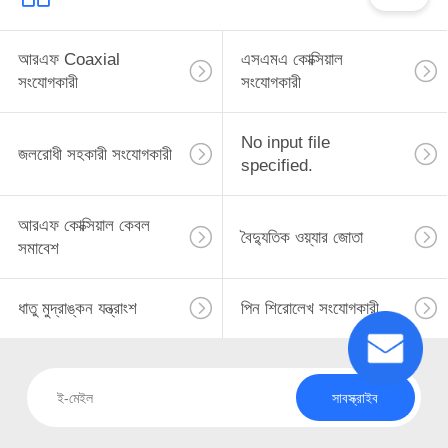
আরএফ Coaxial
এসএমএ কোক্সিয়াল
সংযোগকারী
সংযোগকারী
No input file
জলরোধী সহকারী সংযোগকারী
specified.
আরএফ কোক্সিয়াল কেবল
বৈদ্যুতিক ওয়্যার জোতা
সমাবেশ
ধাতু মুদ্রাঙ্কন যন্ত্রাংশ
পিন শিরোলেখ সংযোগকারী
সাবস্ক্রাইব