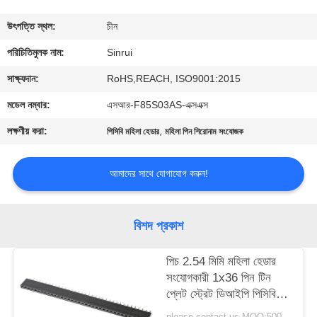
নিয়ন্ত্রণ
উৎপত্তি স্থল:
চীন
যোগাযোগ
পরিচিতিমুলক নাম:
Sinrui
করুন
সাক্ষ্যদান:
RoHS,REACH, ISO9001:2015
মডেল নম্বার:
এসআর-F85S03AS-এক্সএক্স
উদ্ধৃতির
লক্ষণীয় করা:
,
পিসিবি মহিলা হেডার
মহিলা পিন শিরোনাম সংযোজক
জন্য
আবেদন
আমাদের সাথে যোগাযোগ করুন!
সাইট
বিশদ প্রকাশ
ম্যাপ
পিচ 2.54 মিমি মহিলা হেডার
সংযোগকারী 1x36 পিন টিন
PRIVACY
প্লেট স্ট্রেট ডিআইপি পিসিবি
POLICY
মাউন্টিংয়ের জন্য
please contact us MOQ:5000PCS