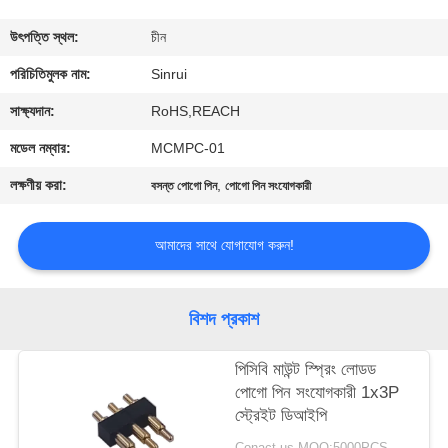
নিয়ন্ত্রণ
উৎপত্তি স্থল:
চীন
যোগাযোগ
পরিচিতিমুলক নাম:
Sinrui
করুন
সাক্ষ্যদান:
RoHS,REACH
মডেল নম্বার:
MCMPC-01
উদ্ধৃতির
লক্ষণীয় করা:
,
বসন্ত পোগো পিন
পোগো পিন সংযোগকারী
জন্য
আবেদন
আমাদের সাথে যোগাযোগ করুন!
সাইট
বিশদ প্রকাশ
ম্যাপ
পিসিবি মাউন্ট স্প্রিং লোডড
পোগো পিন সংযোগকারী 1x3P
PRIVACY
স্ট্রেইট ডিআইপি
POLICY
Conact us MOQ:5000PCS