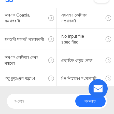
আরএফ Coaxial
এসএমএ কোক্সিয়াল
সংযোগকারী
সংযোগকারী
No input file
জলরোধী সহকারী সংযোগকারী
specified.
আরএফ কোক্সিয়াল কেবল
বৈদ্যুতিক ওয়্যার জোতা
সমাবেশ
ধাতু মুদ্রাঙ্কন যন্ত্রাংশ
পিন শিরোলেখ সংযোগকারী
সাবস্ক্রাইব